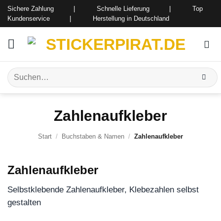
Zum
Sichere Zahlung | Schnelle Lieferung | Top
Inhalt
Kundenservice | Herstellung in Deutschland
springen
Suchen
nach:
Zahlenaufkleber
Start
/
Buchstaben & Namen
/
Zahlenaufkleber
Zahlenaufkleber
Selbstklebende Zahlenaufkleber, Klebezahlen selbst
gestalten