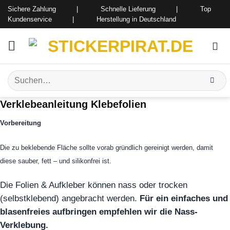
Zum
Sichere Zahlung | Schnelle Lieferung | Top
Inhalt
Kundenservice | Herstellung in Deutschland
springen
Suchen
nach:
Verklebeanleitung Klebefolien
Vorbereitung
Die zu beklebende Fläche sollte vorab gründlich gereinigt werden, damit
diese sauber, fett – und silikonfrei ist.
Die Folien & Aufkleber können nass oder trocken
(selbstklebend) angebracht werden.
Für ein einfaches und
blasenfreies aufbringen empfehlen wir die Nass-
Verklebung.