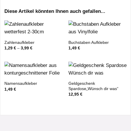
Diese Artikel könnten Ihnen auch gefallen...
Zahlenaufkleber
Buchstaben Aufkleber
1,29
€
–
3,99
€
1,49
€
Geldgeschenk
Namensaufkleber
Spardose„Wünsch dir was“
1,49
€
12,95
€