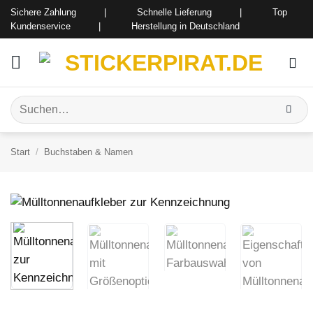
Zum
Sichere Zahlung | Schnelle Lieferung | Top
Inhalt
Kundenservice | Herstellung in Deutschland
springen
Suchen
nach:
Start
/
Buchstaben & Namen