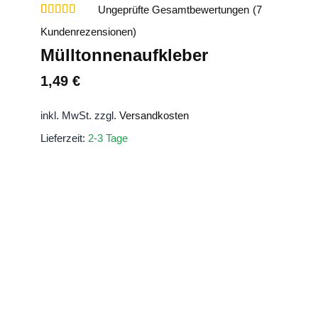
Ungeprüfte Gesamtbewertungen
(
7
Bewertet
7
Kundenrezensionen)
mit
5
von 5,
basierend
Mülltonnenaufkleber
auf
Kundenbewertungen
1,49
€
inkl. MwSt.
zzgl.
Versandkosten
Lieferzeit:
2-3 Tage