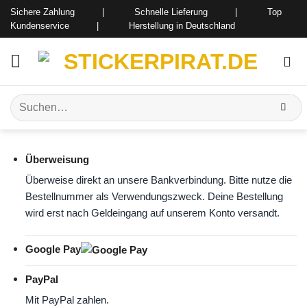
Zum
Sichere Zahlung | Schnelle Lieferung | Top
Inhalt
Kundenservice | Herstellung in Deutschland
springen
Suchen
nach:
Überweisung
Überweise direkt an unsere Bankverbindung. Bitte nutze die
Bestellnummer als Verwendungszweck. Deine Bestellung
wird erst nach Geldeingang auf unserem Konto versandt.
Google Pay
PayPal
Mit PayPal zahlen.