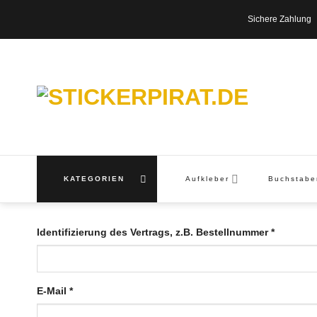
Zum
Sichere Zahl
Inhalt
springen
KATEGORIEN
Aufkleber
Buchstab
Identifizierung des Vertrags, z.B. Bestellnummer
*
E-Mail
*