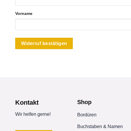
E-
Vorname
Mail
(wiederholen)
*
Widerruf bestätigen
Kontakt
Shop
Wir helfen gerne!
Bordüren
Buchstaben & Namen