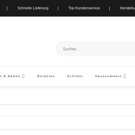
ung | Schnelle Lieferung | Top Kundenservice | Herstellung i
Suchen
nach:
en & Namen
Bordüren
Schilder
Hausnummern