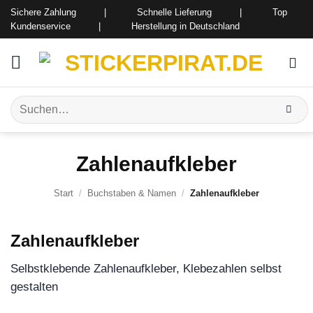
Zum
Sichere Zahlung | Schnelle Lieferung | Top
Inhalt
Kundenservice | Herstellung in Deutschland
springen
Suchen
nach:
Zahlenaufkleber
Start
/
Buchstaben & Namen
/
Zahlenaufkleber
Zahlenaufkleber
Selbstklebende Zahlenaufkleber, Klebezahlen selbst
gestalten