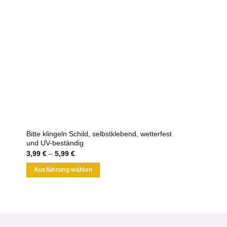
Bitte klingeln Schild, selbstklebend, wetterfest
und UV-beständig
3,99
€
–
5,99
€
Ausführung wählen
Dieses
Produkt
weist
mehrere