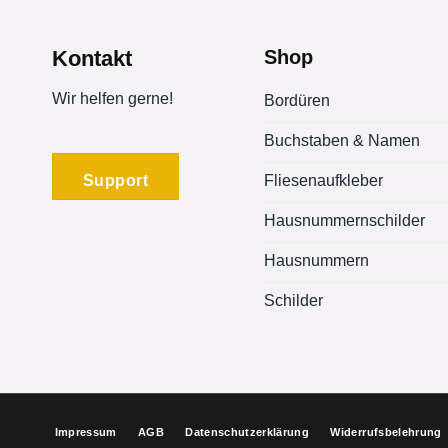
Varianten
auf.
Die
Kontakt
Shop
Optionen
können
Wir helfen gerne!
Bordüren
auf
Buchstaben & Namen
der
Produktseite
Support
Fliesenaufkleber
gewählt
werden
Hausnummernschilder
Hausnummern
Schilder
Impressum
AGB
Datenschutzerklärung
Widerrufsbelehrung