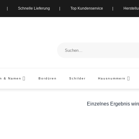
ung | Schnelle Lieferung | Top Kundenservice | Herstellung i
Suchen
nach:
en & Namen
Bordüren
Schilder
Hausnummern
Einzelnes Ergebnis wir