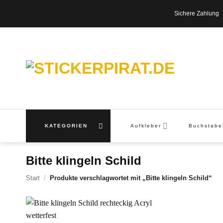
Zum
Sichere Zahl
Inhalt
springen
KATEGORIEN
Aufkleber
Buchstab
Bitte klingeln Schild
Start
/
Produkte verschlagwortet mit „Bitte klingeln Schild“