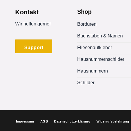
auf.
Die
Kontakt
Shop
Optionen
können
Wir helfen gerne!
Bordüren
auf
Buchstaben & Namen
der
Produktseite
Support
Fliesenaufkleber
gewählt
werden
Hausnummernschilder
Hausnummern
Schilder
Impressum
AGB
Datenschutzerklärung
Widerrufsbelehrung