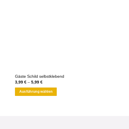
Gäste Schild selbstklebend
3,99
€
–
5,99
€
Ausführung wählen
Dieses
Produkt
weist
mehrere
Varianten