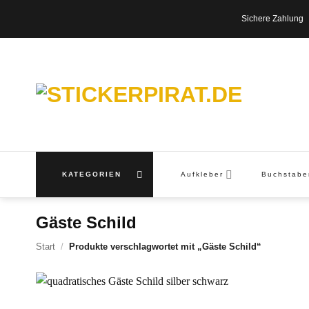
Zum
Sichere Zahl
Inhalt
springen
KATEGORIEN
Aufkleber
Buchstab
Gäste Schild
Start
/
Produkte verschlagwortet mit „Gäste Schild“