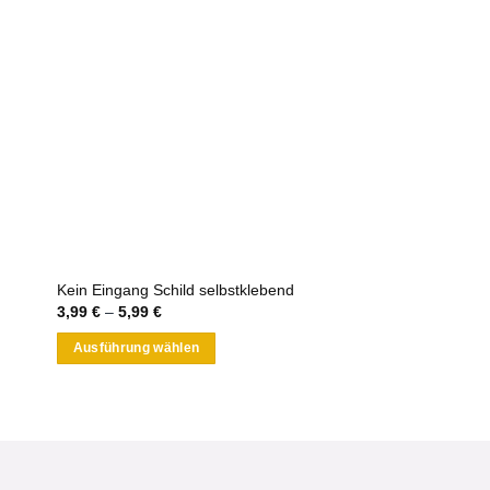
Kein Eingang Schild selbstklebend
3,99
€
–
5,99
€
Ausführung wählen
Dieses
Produkt
weist
mehrere
Varianten