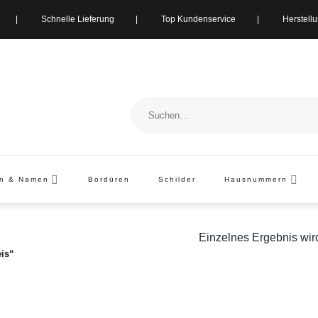
ung | Schnelle Lieferung | Top Kundenservice | Herstellung i
Suchen
nach:
en & Namen
Bordüren
Schilder
Hausnummern
Einzelnes Ergebnis wir
is“