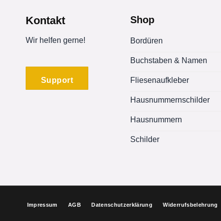
auf.
Die
Kontakt
Shop
Optionen
können
Wir helfen gerne!
Bordüren
auf
Buchstaben & Namen
der
Produktseite
Support
Fliesenaufkleber
gewählt
werden
Hausnummernschilder
Hausnummern
Schilder
Impressum
AGB
Datenschutzerklärung
Widerrufsbelehrung