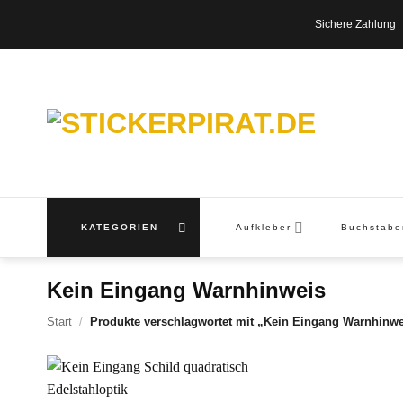
Zum
Sichere Zahl
Inhalt
springen
KATEGORIEN
Aufkleber
Buchstab
Kein Eingang Warnhinweis
Start
/
Produkte verschlagwortet mit „Kein Eingang Warnhinwe