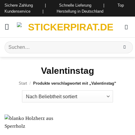
Zum
Sichere Zahlung | Schnelle Lieferung | Top
Inhalt
Kundenservice | Herstellung in Deutschland
springen
Suchen
nach:
Valentinstag
Start
/
Produkte verschlagwortet mit „Valentinstag“