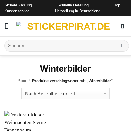
Zum
Sichere Zahlung | Schnelle Lieferung | Top
Inhalt
Kundenservice | Herstellung in Deutschland
springen
Suchen
nach:
Winterbilder
Start
/
Produkte verschlagwortet mit „Winterbilder“