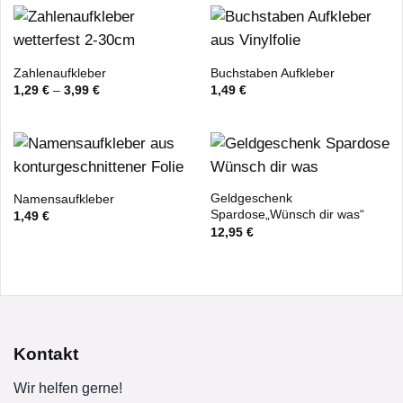
Zahlenaufkleber
Buchstaben Aufkleber
1,29
€
–
3,99
€
1,49
€
Geldgeschenk
Namensaufkleber
Spardose„Wünsch dir was“
1,49
€
12,95
€
Kontakt
Wir helfen gerne!