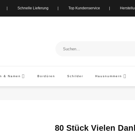
ung | Schnelle Lieferung | Top Kundenservice | Herstellung i
Suchen
nach:
en & Namen
Bordüren
Schilder
Hausnummern
80 Stück Vielen Dan