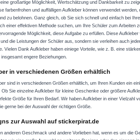
 eine großartige Möglichkeit, Wertschätzung und Dankbarkeit zu zei
iese farbenfrohen und auffälligen Aufkleber können verwendet werden,
d zu belohnen. Ganz gleich, ob Sie sich schnell und einfach bei Ihre
 einer effektiven Methode suchen, um Ihre Schüler zum Arbeiten zu
rvorragende Möglichkeit, diese Aufgabe zu erfüllen. Diese Aufkleber 
e und die Leistungen der Schüler aus, sondern sie verleihen auch jed
. Vielen Dank Aufkleber haben einiege Vorteile, wie z. B. eine stär
d insgesamt engere Beziehungen.
ber in verschiedenen Größen erhältlich
r sind in verschiedenen Größen erhältlich, um Ihren Kunden ein einh
. Ob Sie einzelne Aufkleber für kleine Geschenke oder größere Aufkle
rfekte Größe für Ihren Bedarf. Wir haben Aufkleber in einer Vielzahl
e gerne bei der Auswahl der richtigen Größe.
ns zur Auswahl auf stickerpirat.de
nen anderen Geschmack und andere Vorlieben hat, wenn es um die Ge