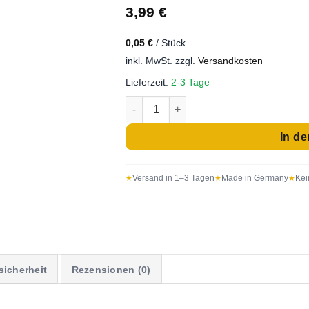
3,99
€
0,05
€
/
Stück
inkl. MwSt.
zzgl.
Versandkosten
Lieferzeit:
2-3 Tage
80 Stück Vielen Dank Aufkleber in ⌀3
In d
Versand in 1–3 Tagen
Made in Germany
Kei
sicherheit
Rezensionen (0)