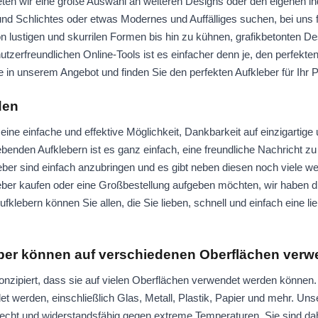
ten wir eine große Auswahl an weiteren Designs oder den eigenen ind
nd Schlichtes oder etwas Modernes und Auffälliges suchen, bei uns f
Von lustigen und skurrilen Formen bis hin zu kühnen, grafikbetonten De
tzerfreundlichen Online-Tools ist es einfacher denn je, den perfekten
 in unserem Angebot und finden Sie den perfekten Aufkleber für Ihr P
den
eine einfache und effektive Möglichkeit, Dankbarkeit auf einzigartige
ebenden Aufklebern ist es ganz einfach, eine freundliche Nachricht zu 
leber sind einfach anzubringen und es gibt neben diesen noch viele w
leber kaufen oder eine Großbestellung aufgeben möchten, wir haben di
fklebern können Sie allen, die Sie lieben, schnell und einfach eine li
eber können auf verschiedenen Oberflächen ver
onzipiert, dass sie auf vielen Oberflächen verwendet werden können. 
t werden, einschließlich Glas, Metall, Plastik, Papier und mehr. Uns
echt und widerstandsfähig gegen extreme Temperaturen. Sie sind dahe