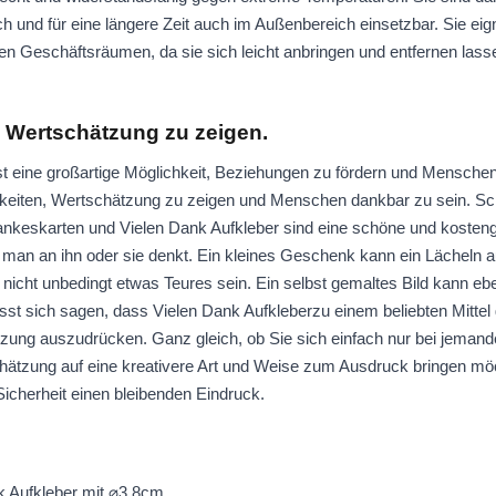
 und für eine längere Zeit auch im Außenbereich einsetzbar. Sie eign
en Geschäftsräumen, da sie sich leicht anbringen und entfernen las
, Wertschätzung zu zeigen.
t eine großartige Möglichkeit, Beziehungen zu fördern und Menschen 
keiten, Wertschätzung zu zeigen und Menschen dankbar zu sein. Sch
ankeskarten und Vielen Dank Aufkleber sind eine schöne und kosteng
an an ihn oder sie denkt. Ein kleines Geschenk kann ein Lächeln a
nicht unbedingt etwas Teures sein. Ein selbst gemaltes Bild kann e
st sich sagen, dass Vielen Dank Aufkleberzu einem beliebten Mittel
ung auszudrücken. Ganz gleich, ob Sie sich einfach nur bei jemande
hätzung auf eine kreativere Art und Weise zum Ausdruck bringen mö
Sicherheit einen bleibenden Eindruck.
k Aufkleber mit ⌀3,8cm