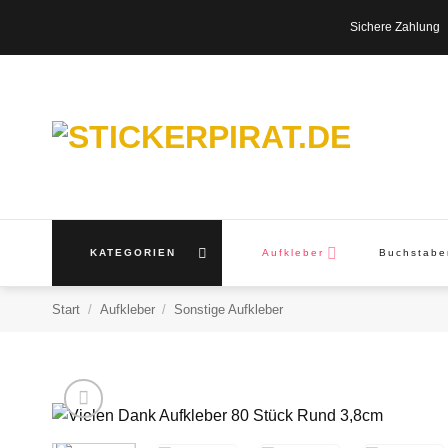
Zum
Sichere Zahl
Inhalt
springen
KATEGORIEN
Aufkleber
Buchstab
Start
/
Aufkleber
/
Sonstige Aufkleber