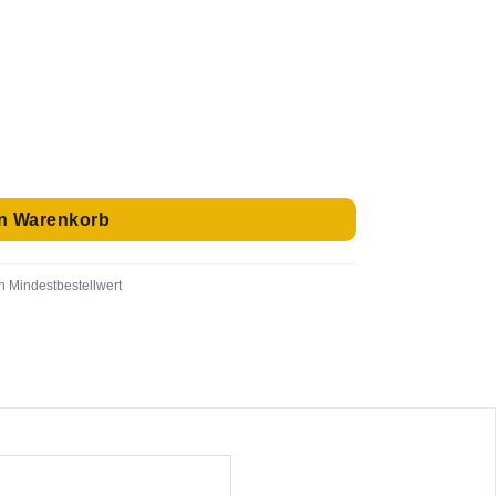
,8cm Menge
en Warenkorb
n Mindestbestellwert