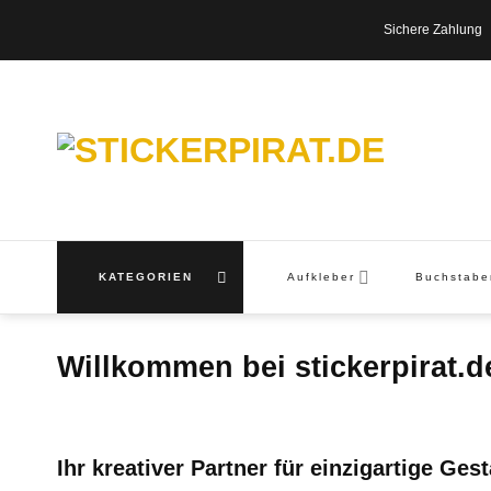
Zum
Sichere Zahl
Inhalt
springen
KATEGORIEN
Aufkleber
Buchstab
Willkommen bei stickerpirat.d
Ihr kreativer Partner für einzigartige Ge