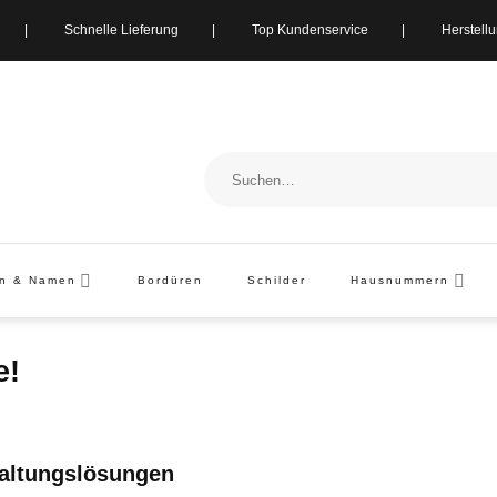
ung | Schnelle Lieferung | Top Kundenservice | Herstellung i
Suchen
nach:
en & Namen
Bordüren
Schilder
Hausnummern
e!
staltungslösungen