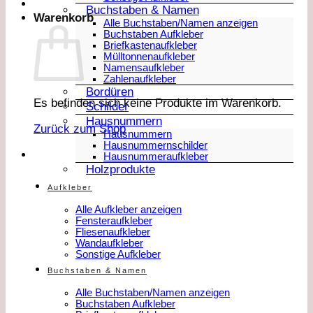
Buchstaben & Namen
Warenkorb
Alle Buchstaben/Namen anzeigen
Buchstaben Aufkleber
Briefkastenaufkleber
Mülltonnenaufkleber
Namensaufkleber
Zahlenaufkleber
Bordüren
Es befinden sich keine Produkte im Warenkorb.
Schilder
Hausnummern
Zurück zum Shop
Hausnummern
Hausnummernschilder
Hausnummeraufkleber
Holzprodukte
Aufkleber
Alle Aufkleber anzeigen
Fensteraufkleber
Fliesenaufkleber
Wandaufkleber
Sonstige Aufkleber
Buchstaben & Namen
Alle Buchstaben/Namen anzeigen
Buchstaben Aufkleber