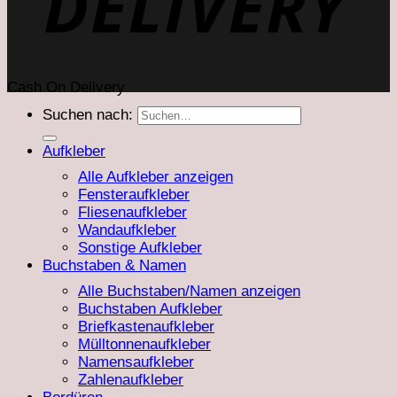
Cash On Delivery
Suchen nach:
Aufkleber
Alle Aufkleber anzeigen
Fensteraufkleber
Fliesenaufkleber
Wandaufkleber
Sonstige Aufkleber
Buchstaben & Namen
Alle Buchstaben/Namen anzeigen
Buchstaben Aufkleber
Briefkastenaufkleber
Mülltonnenaufkleber
Namensaufkleber
Zahlenaufkleber