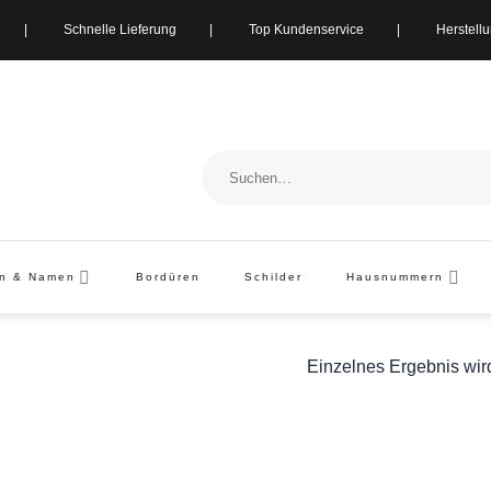
ung | Schnelle Lieferung | Top Kundenservice | Herstellung i
Suchen
nach:
en & Namen
Bordüren
Schilder
Hausnummern
Einzelnes Ergebnis wir