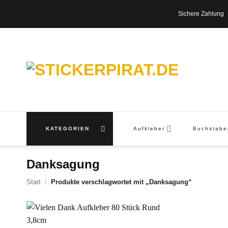
Zum
Sichere Zahl
Inhalt
springen
KATEGORIEN
Aufkleber
Buchstab
Danksagung
Start
/
Produkte verschlagwortet mit „Danksagung“