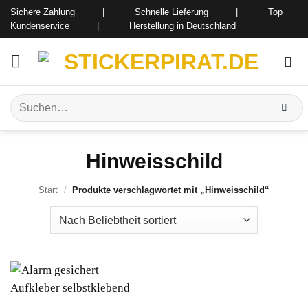
Zum
Sichere Zahlung | Schnelle Lieferung | Top
Inhalt
Kundenservice | Herstellung in Deutschland
springen
Suchen
nach:
Hinweisschild
Start
/
Produkte verschlagwortet mit „Hinweisschild“