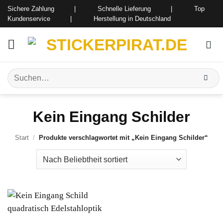
Zum
Sichere Zahlung | Schnelle Lieferung | Top
Inhalt
Kundenservice | Herstellung in Deutschland
springen
Suchen
nach:
Kein Eingang Schilder
Start
/
Produkte verschlagwortet mit „Kein Eingang Schilder“