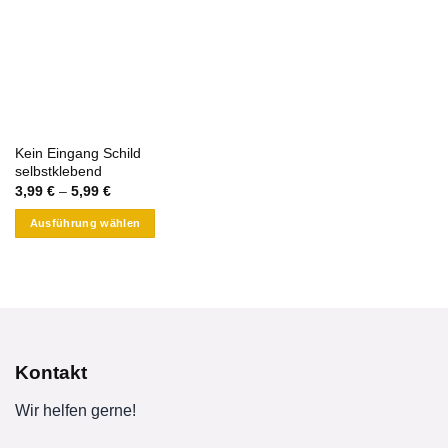
Kein Eingang Schild
selbstklebend
3,99
€
–
5,99
€
Ausführung wählen
Dieses
Produkt
weist
mehrere
Varianten
auf.
Kontakt
Die
Optionen
Wir helfen gerne!
können
auf