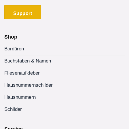
der
Produktseite
Support
gewählt
werden
Shop
Bordüren
Buchstaben & Namen
Fliesenaufkleber
Hausnummernschilder
Hausnummern
Schilder
Service