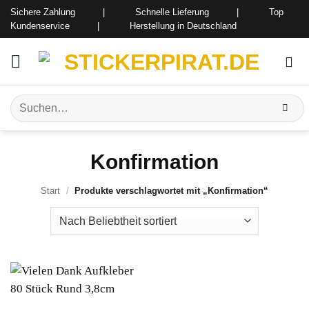
Zum
Sichere Zahlung | Schnelle Lieferung | Top
Inhalt
Kundenservice | Herstellung in Deutschland
springen
Suchen
nach:
Konfirmation
Start
/
Produkte verschlagwortet mit „Konfirmation“