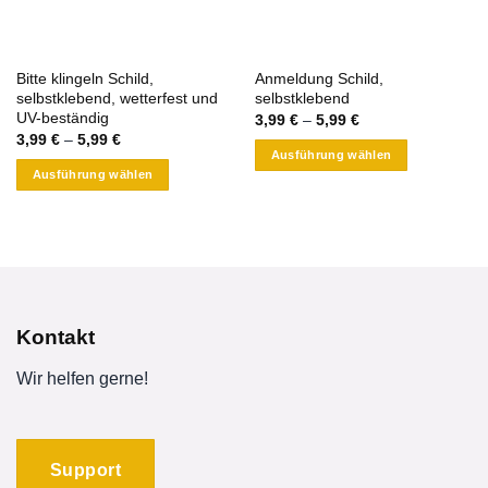
auf
auf
der
der
Produktseite
Produktseite
Bitte klingeln Schild,
Anmeldung Schild,
gewählt
gewählt
selbstklebend, wetterfest und
selbstklebend
werden
werden
UV-beständig
3,99
€
–
5,99
€
3,99
€
–
5,99
€
Ausführung wählen
Ausführung wählen
Dieses
Dieses
Produkt
Produkt
weist
weist
mehrere
mehrere
Varianten
Varianten
auf.
auf.
Die
Kontakt
Die
Optionen
Optionen
können
Wir helfen gerne!
können
auf
auf
der
der
Produktseite
Produktseite
Support
gewählt