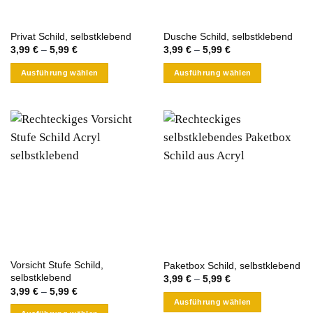
der
der
Produktseite
Produktseite
gewählt
Privat Schild, selbstklebend
Dusche Schild, selbstklebend
gewählt
werden
3,99
€
–
5,99
€
3,99
€
–
5,99
€
werden
Ausführung wählen
Ausführung wählen
Dieses
Dieses
Produkt
Produkt
weist
weist
mehrere
mehrere
Varianten
Varianten
auf.
auf.
Die
Die
Optionen
Optionen
können
können
auf
auf
der
der
Produktseite
Produktseite
Vorsicht Stufe Schild,
Paketbox Schild, selbstklebend
gewählt
gewählt
selbstklebend
3,99
€
–
5,99
€
werden
werden
3,99
€
–
5,99
€
Ausführung wählen