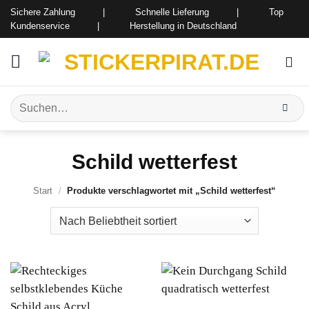
Zum
Sichere Zahlung | Schnelle Lieferung | Top
Inhalt
Kundenservice | Herstellung in Deutschland
springen
Suchen
nach:
Schild wetterfest
Start
/
Produkte verschlagwortet mit „Schild wetterfest“