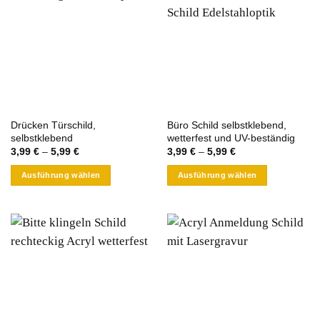
Varianten
Varianten
auf.
auf.
Die
Die
Optionen
Optionen
können
können
auf
auf
der
der
Produktseite
Produktseite
Drücken Türschild,
Büro Schild selbstklebend,
gewählt
gewählt
selbstklebend
wetterfest und UV-beständig
werden
werden
3,99
€
–
5,99
€
3,99
€
–
5,99
€
Ausführung wählen
Ausführung wählen
Dieses
Dieses
Produkt
Produkt
weist
weist
mehrere
mehrere
Varianten
Varianten
auf.
auf.
Die
Die
Optionen
Optionen
können
können