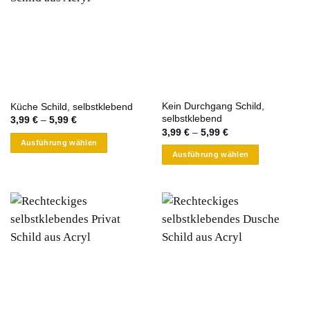
Kein Durchgang Schild,
Küche Schild, selbstklebend
selbstklebend
3,99
€
–
5,99
€
3,99
€
–
5,99
€
Ausführung wählen
Ausführung wählen
Dieses
Dieses
Produkt
Produkt
weist
weist
mehrere
mehrere
Varianten
Varianten
auf.
auf.
Die
Die
Optionen
Optionen
können
können
auf
auf