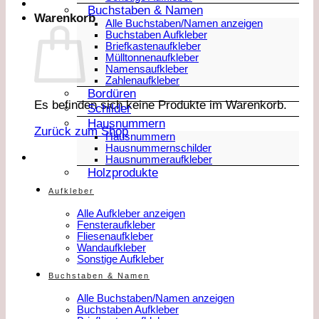
Buchstaben & Namen
Warenkorb
Alle Buchstaben/Namen anzeigen
Buchstaben Aufkleber
Briefkastenaufkleber
Mülltonnenaufkleber
Namensaufkleber
Zahlenaufkleber
Bordüren
Es befinden sich keine Produkte im Warenkorb.
Schilder
Hausnummern
Zurück zum Shop
Hausnummern
Hausnummernschilder
Hausnummeraufkleber
Holzprodukte
Aufkleber
Alle Aufkleber anzeigen
Fensteraufkleber
Fliesenaufkleber
Wandaufkleber
Sonstige Aufkleber
Buchstaben & Namen
Alle Buchstaben/Namen anzeigen
Buchstaben Aufkleber