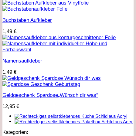
Buchstaben Aufkleber
1,49
€
Namensaufkleber
1,49
€
Geldgeschenk Spardose„Wünsch dir was“
12,95
€
Kategorien: