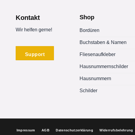
Varianten
auf.
Die
Kontakt
Shop
Optionen
können
Wir helfen gerne!
Bordüren
auf
Buchstaben & Namen
der
Produktseite
Support
Fliesenaufkleber
gewählt
werden
Hausnummernschilder
Hausnummern
Schilder
Impressum
AGB
Datenschutzerklärung
Widerrufsbelehrung