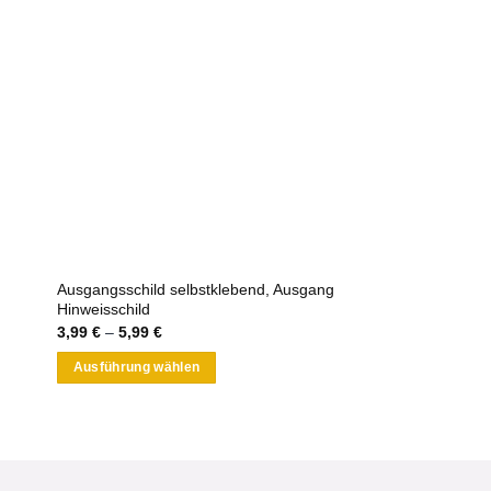
Ausgangsschild selbstklebend, Ausgang
Hinweisschild
3,99
€
–
5,99
€
Ausführung wählen
Dieses
Produkt
weist
mehrere