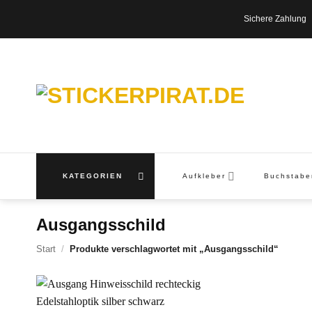
Zum
Sichere Zahl
Inhalt
springen
KATEGORIEN
Aufkleber
Buchstab
Ausgangsschild
Start
/
Produkte verschlagwortet mit „Ausgangsschild“