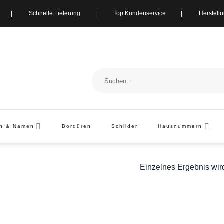
ung | Schnelle Lieferung | Top Kundenservice | Herstellung i
Suchen
nach:
en & Namen
Bordüren
Schilder
Hausnummern
Einzelnes Ergebnis wir