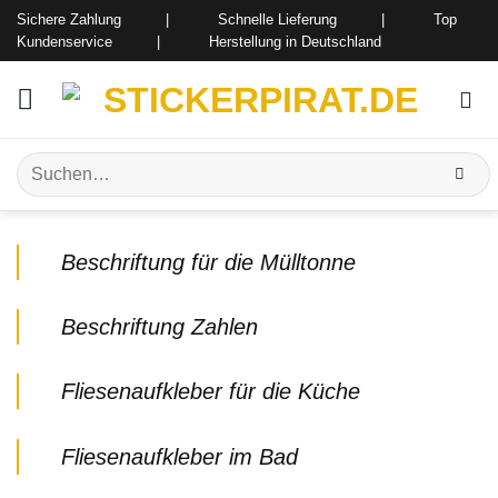
Zum
Sichere Zahlung | Schnelle Lieferung | Top
Inhalt
Kundenservice | Herstellung in Deutschland
springen
Suchen
nach:
Beschriftung für die Mülltonne
Beschriftung Zahlen
Fliesenaufkleber für die Küche
Fliesenaufkleber im Bad