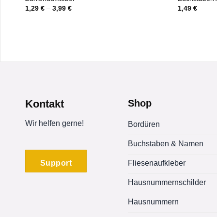
1,29
€
–
3,99
€
1,49
€
Kontakt
Shop
Wir helfen gerne!
Bordüren
Buchstaben & Namen
Support
Fliesenaufkleber
Hausnummernschilder
Hausnummern