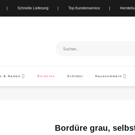
ung | Schnelle Lieferung | Top Kundenservice | Herstellung i
Suchen
nach:
en & Namen
Bordüren
Schilder
Hausnummern
Bordüre grau, selb