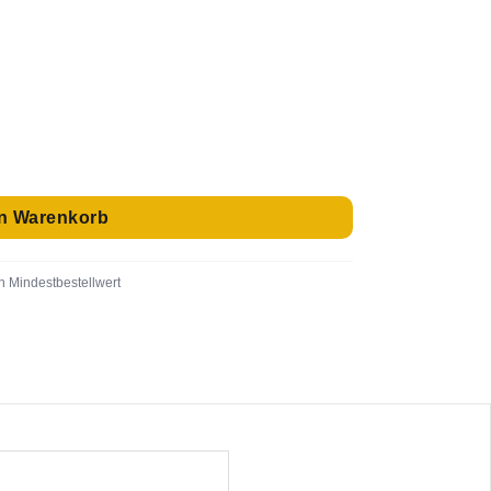
 Menge
en Warenkorb
n Mindestbestellwert