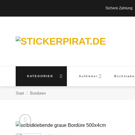
Zum
Sichere Zahl
Inhalt
springen
KATEGORIEN
Aufkleber
Buchstab
Start
/
Bordüren