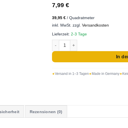
7,99
€
39,95
€
/
Quadratmeter
inkl. MwSt.
zzgl.
Versandkosten
Lieferzeit:
2-3 Tage
Bordüre grau, selbstklebend 500x4cm
In d
Versand in 1–3 Tagen
Made in Germany
Kei
sicherheit
Rezensionen (0)