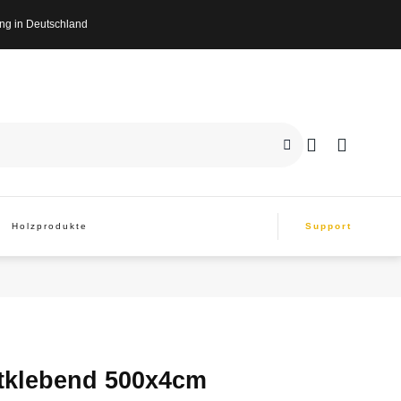
n Deutschland
Holzprodukte
Support
stklebend 500x4cm