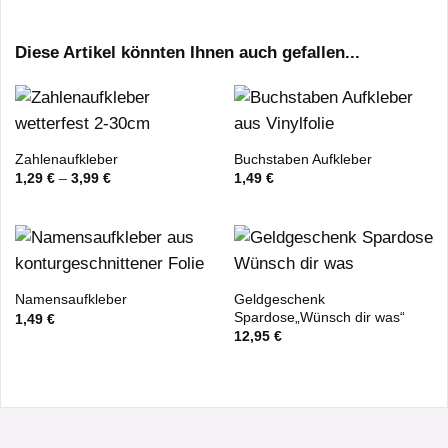
Diese Artikel könnten Ihnen auch gefallen...
Zahlenaufkleber
Buchstaben Aufkleber
1,29
€
–
3,99
€
1,49
€
Geldgeschenk
Namensaufkleber
Spardose„Wünsch dir was“
1,49
€
12,95
€